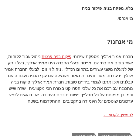
בלוג
מפקח בניה
פיקוח בניה
,
,
מי אנחנו?
מי אנחנו?
חברת אמיר ארליך מספקת שירותי
וניהול עבור לקוחות,
פיקוח בניה פרטית
אשר בונים את בתיהם. מייסד ובעלי החברה הינו אמיר ארליך, בעל וותק
של למעלה משני עשורים בתחום הנדל"ן, ניהול וייזום. לבעלי החברה אמיר
ארליך ידע רחב מאוד והיכרות מאוד מעמיקה עם ענף הבניה ועבודה עם
קבלנים ולכן אתם לגמרי בידיים טובות. חברת אמיר ארליך פיקוח בניה
מתכננת עבורכם את כל שלבי הפרויקט בצורה הכי מקצועית וישרה שיש
וכמו כן מפקחת על כל תהלייך יישום תוכנית העבודה. אנו דואגים לבצע
עדכונים שוטפים על העמידה בתקציבים וההתקדמות בשטח.
מי אנחנו?
להמשיך לקרוא
←
חברה לפיקוח בניה
מפקח בנייה