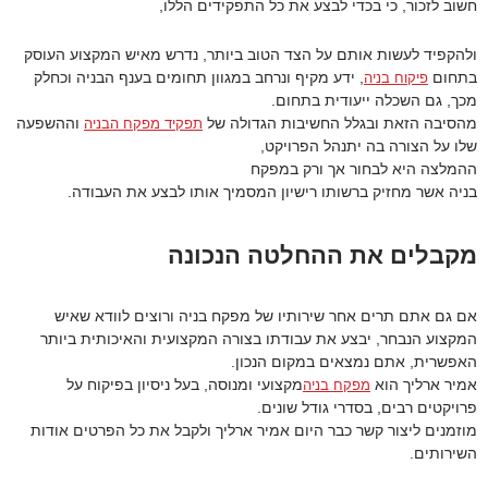
חשוב לזכור, כי בכדי לבצע את כל התפקידים הללו,
ולהקפיד לעשות אותם על הצד הטוב ביותר, נדרש מאיש המקצוע העוסק
בתחום
, ידע מקיף ונרחב במגוון תחומים בענף הבניה וכחלק
פיקוח בניה
מכך, גם השכלה ייעודית בתחום.
מהסיבה הזאת ובגלל החשיבות הגדולה של
וההשפעה
תפקיד מפקח הבניה
שלו על הצורה בה יתנהל הפרויקט,
ההמלצה היא לבחור אך ורק במפקח
בניה אשר מחזיק ברשותו רישיון המסמיך אותו לבצע את העבודה.
מקבלים את ההחלטה הנכונה
אם גם אתם תרים אחר שירותיו של מפקח בניה ורוצים לוודא שאיש
המקצוע הנבחר, יבצע את עבודתו בצורה המקצועית והאיכותית ביותר
האפשרית, אתם נמצאים במקום הנכון.
אמיר ארליך הוא
מקצועי ומנוסה, בעל ניסיון בפיקוח על
מפקח בניה
פרויקטים רבים, בסדרי גודל שונים.
מוזמנים ליצור קשר כבר היום אמיר ארליך ולקבל את כל הפרטים אודות
השירותים.