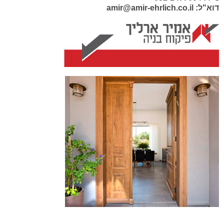
דוא"ל: amir@amir-ehrlich.co.il