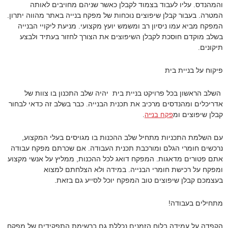
והמהנדס. עליו לעבוד בצמוד לקבלן כאשר שניהם מחויבים לאותה
המטרה. בעבור קבלן שיפוצים נוכחות של מפקח בנייה באתר מהווה יתרון.
המפקח מביא עמו ניסיון רב ומשמש יועץ מקצועי. מניעת ליקויי הבנייה
בשלב מוקדם חוסכת לקבלן השיפוצים את הצורך לחזור בעתיד ולבצע
תיקונים.
פיקוח על בניית בית
השלב הראשון בכל פרויקט בניית בית יהיה שלב התכנון בו צוות של
אדריכלים ומהנדסים מרכיב את תכנית הבנייה. כבר בשלב זה כדאי לבחור
קבלן שיפוצים ומ
.
פקח בנייה
עם השלמת התכניות מתחיל שלב ההכנות בו מגויסים בעלי המקצוע,
נרכשים חומרי הגלם ומורכבת תכנית העבודה. אם שכרתם מפקח עבודה
אתם פטורים מדאגות. המפקח דואג לכל ההכנות, ממליץ על אנשי מקצוע
ומפקח על רכישת חומרי הבנייה. במידה ולא הצלחתם למצוא
בעצמכם קבלן שיפוצים טוב המפקח יוכל לסייע גם בזאת.
מתחילים בעבודה!
הקפדה על עמידה בלוח הזמנים נכללת גם ברשימת התפקידים של מפקח