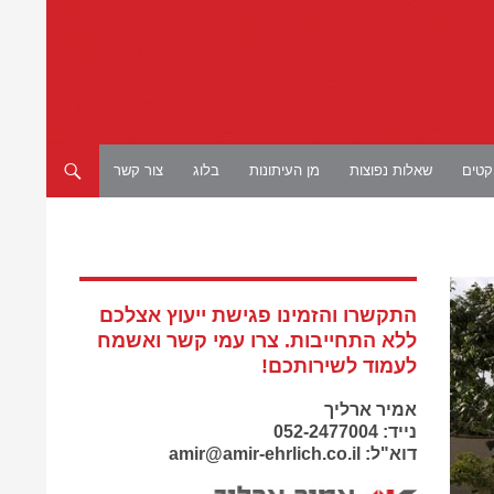
יקטים
שאלות נפוצות
מן העיתונות
בלוג
צור קשר
התקשרו והזמינו פגישת ייעוץ אצלכם
ללא התחייבות. צרו עמי קשר ואשמח
לעמוד לשירותכם!
אמיר ארליך
נייד: 052-2477004
דוא"ל: amir@amir-ehrlich.co.il