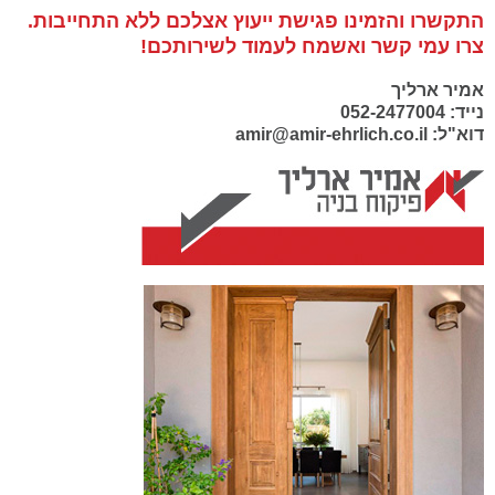
התקשרו והזמינו פגישת ייעוץ אצלכם ללא התחייבות.
צרו עמי קשר ואשמח לעמוד לשירותכם!
אמיר ארליך
נייד: 052-2477004
דוא"ל: amir@amir-ehrlich.co.il