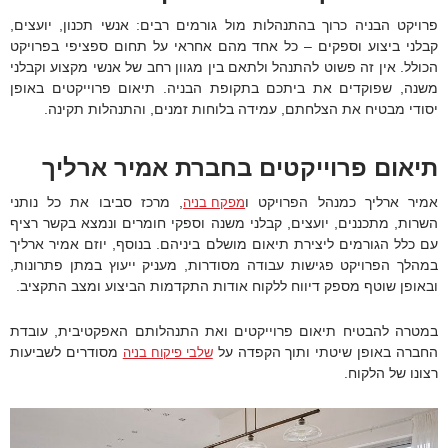
פרויקט הבניה כרוך בהתנהלות מול גורמים רבים: אנשי תכנון, יועצים,
קבלני ביצוע וספקים – כל אחד מהם אחראי על תחום ספציפי בפרויקט
הכולל. אין זה פשוט להתנהל ולתאם בין מגוון רחב של אנשי מקצוע וקבלני
משנה, שפוקדים את ביתכם בתקופת הבניה. תיאום פרוייקטים באופן
יסודי מבטיח את הצלחתם, עמידה בלוחות זמנים, והתנהלות תקינה.
תיאום פרוייקטים בחברת אמיר ארליך
אמיר ארליך כמנהל הפרויקט ו
, מרכז סביבו את כל נותני
מפקח בניה
השרות, מתכננים, יועצים, קבלני משנה וספקי חומרים ונמצא בקשר רציף
עם כלל הגורמים ליצירת תיאום מושלם ביניהם. בנוסף, יוזם אמיר ארליך
במהלך הפרויקט פגישות עבודה מסודרות, מעניק ייעוץ במתן פתרונות,
ובאופן שוטף מספק דיווח ללקוח אודות התקדמות הביצוע ומצב התקציב.
במטרה להבטיח תיאום פרוייקטים ואת התנהלותם האפקטיבית, עובדת
החברה באופן שיטתי ותוך הקפדה על
מסודרים לשביעות
שלבי פיקוח בניה
רצונו של הלקוח.