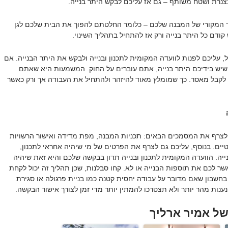
צנרת ושטח משותף – גם אז עליכם לבקש היתר בנייה.
 המקורי של המבנה שלכם – כלומר החלטתם להפוך את הבית שלכם לגן
קודם כל היתר בנייה ורק אז להתחיל בתהליך השינוי.
, עליכם לפנות לוועדה המקומית לתכנון ובנייה ולבקש את היתר הבנייה. אם
שיש בידיכם היתר בנייה, אתם עוברים על החוק. המשמעות היא שאתם
ו לקבל מאסר. כך שמומלץ מאוד להיזהר ולהתחיל את העבודה אך ורק כאשר
ה
לצרף את המסמכים הבאים: תכניות המבנה, מפת מדידה ואישור הרשויות
יים. בנוסף, עליכם גם לצרף את הפרטים של מי שיהיה אחראי לתכנון,
ייה. הוועדה המקומית לתכנון ובנייה תדון בבקשה שלכם והיא זאת שיהיה
 לכם את תוספות הבנייה או לא. קחו סבלנות, שכן תהליך זה יכול לקחת
בחשבון שאם מדובר על עבודה יחסית קטנה כמו בניית פרגולה או סגירת
ענות מהר יותר ולא תצטרכו להמתין יותר מדי זמן לצורך אישור הבקשה.
של אמיר ארליך