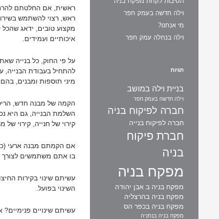
הסיבות לקחת מפקח בניה
ראשית, אם החלטתם להרחי
וילה חדשה בעמק חפר
ראש, רצוי להשתמש בשירו
מי אנחנו?
מקצוע טובים, ידאג שהכל 
וילה בנחלה עמק חפר
איכותיים ועמידים.
על פי החוק, כל בנייה שא
תגיות
להתחיל בעבודת הבנייה, על
מיני תוספות ומבנים, בהם:
בניית וילה במושב
וילה חדשה בעמק חפר
הקמה של מבנה חדש, הריס
חברה לפיקוח בניה
השלמת הבנייה, גם היא נכל
חברה לפיקוח בנייה
קירוי של חנייה, קירוי של
חברת פיקוח
אם הקמתם מבנה ארעי (כלומר
בניה
בו אתם משתמשים לצורך מ
מפקח בניה
עשיתם שינוי בקירות החיצו
מפקח בניה ב אבן יהודה
השינוי בפועל.
מפקח בניה בהרצליה
מפקח בניה בכפר הס
עשיתם שינויים פנימיים? א
מפקח בניה בנתניה