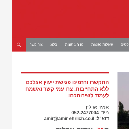
יקטים
שאלות נפוצות
מן העיתונות
בלוג
צור קשר
התקשרו והזמינו פגישת ייעוץ אצלכם
ללא התחייבות. צרו עמי קשר ואשמח
לעמוד לשירותכם!
אמיר ארליך
נייד: 052-2477004
דוא"ל: amir@amir-ehrlich.co.il