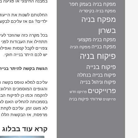
במבנה החיצוני או פגיעה ב
מפקח בניה בעמק חפר
מפקח בניה בקיסריה
החלטתם לשנות את הייעוד
מפקח בניה
ילדים? גם אז עליכם לבקש 
בשרון
בכל מקרה כזה שהוזכר לעיל
מפקח בניה מקצועי
תתחילו את העבודות לפני 
מפקח בנייה
מפקח הניה
צפויים לקבל קנסות ואפיל
פיקוח בניה
יש לכם היתר בנייה חוקי.
פיקוח בנייה
הגשת בקשה להיתר בניי
פיקוח בנייה בנחלה
פיקוח וניהול בנייה
עליכם למלא טופס בקשה ו
והגופים המוסמכים הרלוונט
פרוייקטים
פרויקט חדש
להקמה וכמו כן לפיקוח הבנ
שירותי פיקוח בניה
פרויקטים
בסמכותה להחליט האם לאשר
לא מעט זמן. עליכם לקחת 
מרפסת, אז הבקשות הללו נ
קרא עוד בבלוג 