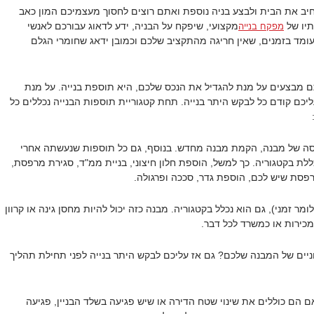
ב את הבית ולבצע בניה נוספת ואתם רוצים לחסוך מעצמיכם המון כאב
תיו של
מקצועי, שיפקח על הבניה, ידע לדאוג עבורכם לאנשי
מפקח בנייה
עומד בזמנים, שאין חריגה מהתקציב שלכם וכמובן ידאג שחומרי הגלם
תם מבצעים על מנת להגדיל את הנכס שלכם, היא תוספת בנייה. על מנת
יכם קודם כל לבקש היתר בנייה. תחת קטגוריית תוספות הבנייה נכללים כל
ה של מבנה, הקמת מבנה מחדש. בנוסף, גם כל תוספות שנעשתה אחרי
לת בקטגוריה. כך למשל, הוספת חלון חיצוני, בניית ממ"ד, סגירת מרפסת,
 מרפסת שיש לכם, הוספת גדר, סככה ופרגולה.
 זמני), גם הוא נכלל בקטגוריה. מבנה כזה יכול להיות מחסן גינה או קרוון
כירות או כמשרד לכל דבר.
ניים של המבנה שלכם? גם אז עליכם לבקש היתר בנייה לפני תחילת תהליך
ם הם כוללים את שינוי שטח הדירה או שיש פגיעה בשלד הבניין, פגיעה