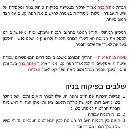
חברת
אמיר ארליך מצטיינת בפיקוח וניהול בניה ומקפידה על
פיקוח בניה
שיטות עבודה יעילות ומסודרות במטרה להגשים את הפרויקטים על הצד
הטוב ביותר.
הניסיון הניהולי, הידע הטכני בתחום הבניה והמקצוענות מאפשרים לנו
לספק את המענה האידיאלי לצורכי הלקוח ולהעניק לו שקט נפשי וחיסכון
בעלויות לאורך של שלבי הבניה.
– תהליך המורכב משלבים מסודרים המאפשרים עבודה
פיקוח בניה פרטית
שיטתית ואפקטיביות לכל אורך הפרויקט. אמיר ארליך
בעל ותק
מפקח בניה
וניסיון בענף הבניה מנהל ומוביל את הפרויקט לעבר הצלחה.
שלבים בפיקוח בניה
פגישת היכרות עם היזם והפרויקט שלו לצורך תיאום ותכנון של מהלך
ביצוע העבודות. הפגישה כוללת תיאום ציפיות, מתן הנחיות ראשוניות
וקבלת החלטות למפרט ביצוע
בניית תכנית עבודה
תאום בין תכניות העבודה השונות לבין המפרטים הטכניים עד לגיבושו
של מערך תכנון מסודר וברור.