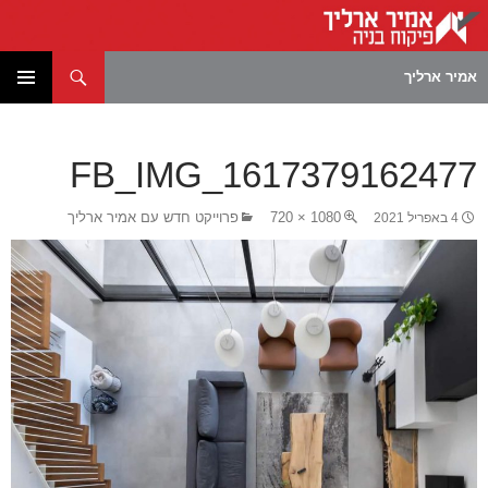
חיפוש
אמיר ארליך
לדלג
תפריט
לתוכן
ראשי
FB_IMG_1617379162477
1080 × 720
פרוייקט חדש עם אמיר ארליך
4 באפריל 2021