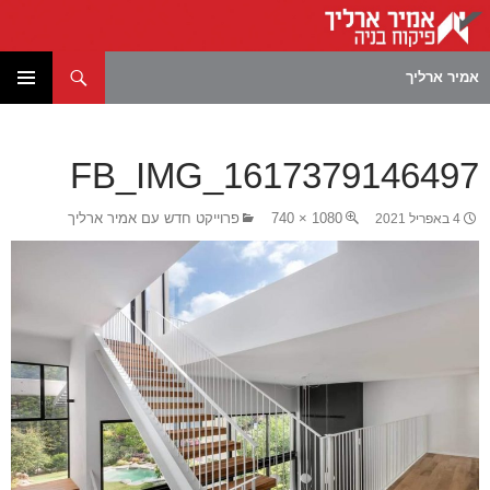
חיפוש
אמיר ארליך
לדלג
תפריט
לתוכן
ראשי
FB_IMG_1617379146497
1080 × 740
פרוייקט חדש עם אמיר ארליך
4 באפריל 2021