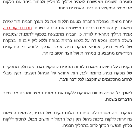
סוגיהם השונים מאפשרת לאמיר ארליך להמליץ ולבחור ביחד עם הלקוח
את אנשי המקצוע הטובים והאמינים ביותר.
יתרה מזאת, מנהלת החברה מטעם הלקוח את כל מערך הבניה תוך יצירת
תיאום בין הגורמים הרבים המיישמים את הבניה בשטח.
חברת פיקוח בניה
אמיר ארליך אחראית לוודא כי הבניה מתבצעת בכפוף לתוכנית שנקבעה
בשלב התכנון ומקפידה על ביצוע ברמת גבוהה וללא ליקויי בניה. במקרה
של ליקויי בניה, אחראי מפקח בניה אמיר ארליך לוודא כי התיקונים
הנדרשים מתבצעים במהירות ועל הצד הטוב ביותר.
הקפדה על ביצוע במסגרת לוחות הזמנים שהוקצבו גם היא חלק מתפקידו
של מפקח בניה. בדומה לכך, הוא אחראי על הניהול תקציבי תקין מבלי
לחרוג מהסכומים שהוקצבו לכל דבר ודבר.
לאורך כל הבניה מדווח המפקח ללקוח את תמונת המצב ומפרט את מצב
הדברים בשטח.
מפקח בניה מטרתו להבטיח התנהלות תקינה של הבניה, לצמצם הוצאות
מיותרות ללקוח בזכות ניהול תקין של התהליך וחשוב מכול, לחסוך ללקוח
בלחץ הנפשי הכרוך לרוב בתהליך הבניה.