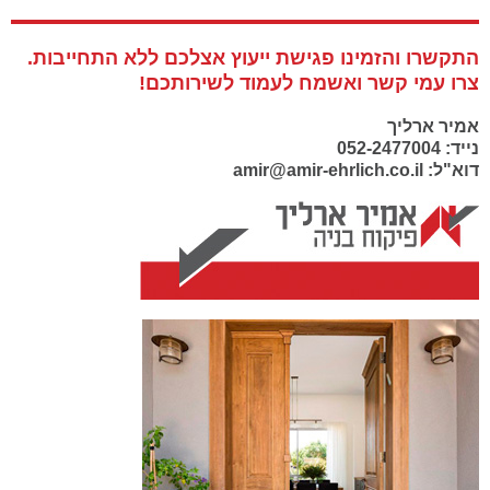
התקשרו והזמינו פגישת ייעוץ אצלכם ללא התחייבות.
צרו עמי קשר ואשמח לעמוד לשירותכם!
אמיר ארליך
נייד: 052-2477004
דוא"ל: amir@amir-ehrlich.co.il