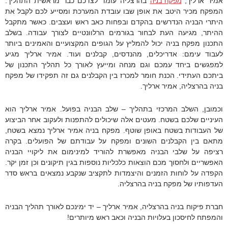
אמיר ארליך,
בהרצליה עומד לצדכם כבר מראשית התהליך:
מפקח בניה
המפקח מכיר היטב את אופן שבו עובדת המערכת ומסייע לכם לקבל את
היתרי הבניה הנדרשים בהקדם ובפחות כאב ראש ועצבים. כאשר מתקבל
ההיתר, מגיעה העת לבחור בגורמים הרלוונטיים לצורך עבודה. בשלב
התכנון מפקח בניה יכול להמליץ על הגופים המקצועיים והאמינים ביותר
לעבוד עימם: אדריכלים, מהנדסים, קבלנים ועוד. אמיר ארליך מגיע
למפגשים ביחד עמכם וגם מנחה ומייעץ לאורך כל תהליך התכנון של
ביתכם העתידי. הכנת חומר למכרז בין הקבלנים גם זה תפקידו של מפקח
בניה בהרצליה, אמיר ארליך.
וכמובן, השלב המרכזי בתהליך – שלב הבניה בפועל. אמיר ארליך הוא
העיניים שלכם בשטח. מעטים אלה שיכולים להתפנות ולעקוב אחר הביצוע
של העבודות בשטח באופן שוטף. מפקח בניה אמיר ארליך נמצא בשטח,
מתאם בין הקבלנים השונים ומפקח על עבודתם של הפועלים. בקרה
רציפה על שלבי הבניה מאפשרת להוריד למינימום את ליקויי הבניה
האפשריים ולחסוך מכם הוצאות כלכליות נוספות בגין תיקונים וכן זמן יקר.
הקפדה על לוחות הזמנים והיצמדות לתקציב שנקבע נמצאים בראש סדר
העדפותיו של מפקח בניה בהרצליה.
חברת פיקוח בניה בהרצליה, אמיר ארליך – יד ימינכם לאורך תהליך הבניה
והמפתח לחיסכון בעלויות הבניה וכאב ראש מיותרים!