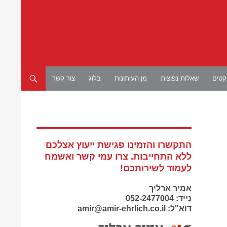
יקטים
שאלות נפוצות
מן העיתונות
בלוג
צור קשר
התקשרו והזמינו פגישת ייעוץ אצלכם
ללא התחייבות. צרו עמי קשר ואשמח
לעמוד לשירותכם!
אמיר ארליך
נייד: 052-2477004
דוא"ל: amir@amir-ehrlich.co.il