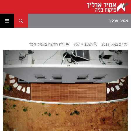
חיפוש
אמיר ארליך
לדלג
תפריט
לתוכן
ראשי
1024 × 767
וילה חדשה בעמק חפר
27 במאי 2019