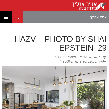
חיפוש
אמיר ארליך
לדלג
תפריט
לתוכן
ראשי
HAZV – PHOTO BY SHAI
EPSTEIN_29
1499 × 1000
26 בפברואר 2024
וילה במושב בשרון מגרש 500 מ"ר