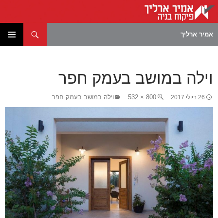
חיפוש
אמיר ארליך
לדלג
תפריט
לתוכן
ראשי
וילה במושב בעמק חפר
800 × 532
וילה במושב בעמק חפר
26 ביולי 2017