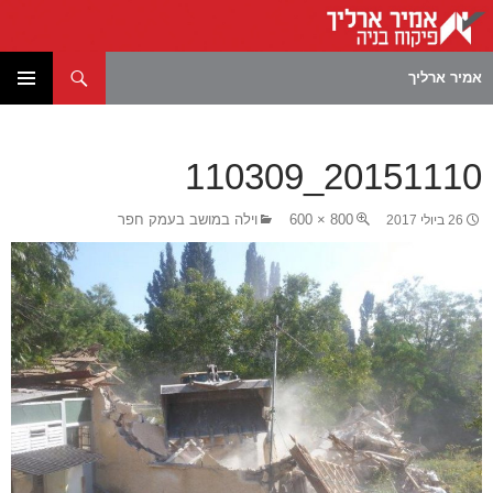
חיפוש
אמיר ארליך
לדלג
תפריט
לתוכן
ראשי
20151110_110309
800 × 600
וילה במושב בעמק חפר
26 ביולי 2017