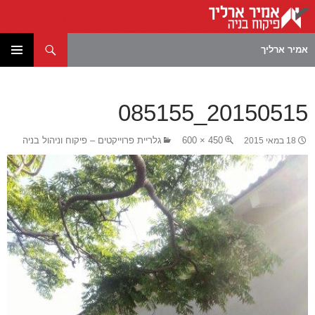
חיפוש
אמיר ארליך
לדלג
תפריט
לתוכן
ראשי
20150515_085155
450 × 600
גלריית פרוייקטים – פיקוח וניהול בניה
18 במאי 2015